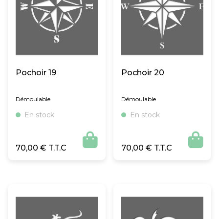
Pochoir 19
Pochoir 20
Démoulable
Démoulable
En stock
En stock


70,00
€
70,00
€