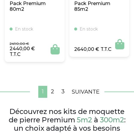
Pack Premium
Pack Premium
80m2
85m2
En stock
En stock
Le
Le

2490,00
€
prix
prix

2440,00
€
2640,00
€
initial
actuel
était :
est :
2490,00 €.
2440,00 €.
1
2
3
SUIVANTE
Découvrez nos kits de moquette
de pierre Premium
5m2
à
300m2
:
un choix adapté à vos besoins