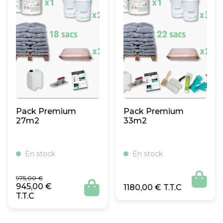
Pack Premium
Pack Premium
27m2
33m2
En stock
En stock
Le
Le

975,00
€
prix
prix

945,00
€
1180,00
€
initial
actuel
était :
est :
975,00 €.
945,00 €.