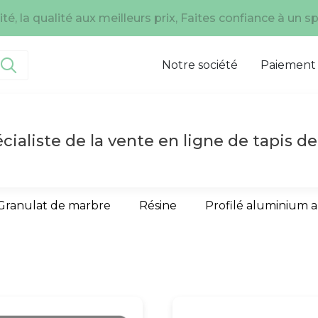
té, la qualité aux meilleurs prix, Faites confiance à un sp
Notre société
Paiement
cialiste de la vente en ligne de tapis de
Granulat de marbre
Résine
Profilé aluminium 