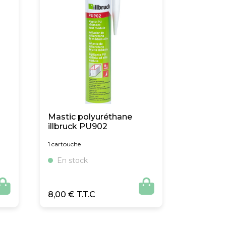
Mastic polyuréthane
illbruck PU902
1 cartouche
En stock


8,00
€