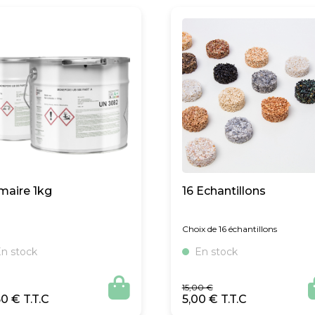
maire 1kg
16 Echantillons
Choix de 16 échantillons
n stock
En stock
Le
Le

15,00
€
prix
prix
50
€
5,00
€
initial
actuel