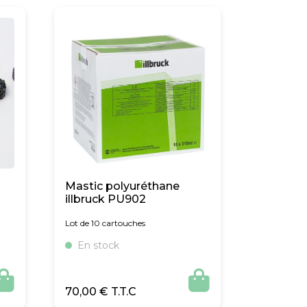
Mastic polyuréthane
illbruck PU902
Lot de 10 cartouches
En stock


70,00
€