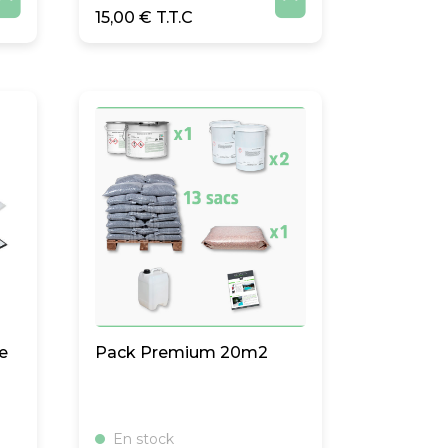


15,00
€
e
Pack Premium 20m2
En stock