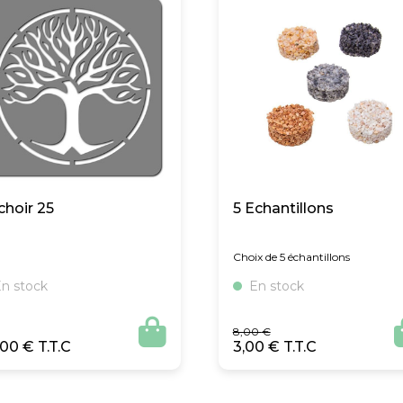
choir 25
5 Echantillons
Choix de 5 échantillons
n stock
En stock
Le
Le

8,00
€
prix
prix
,00
€
3,00
€
initial
actuel
était :
est :
8,00 €.
3,00 €.