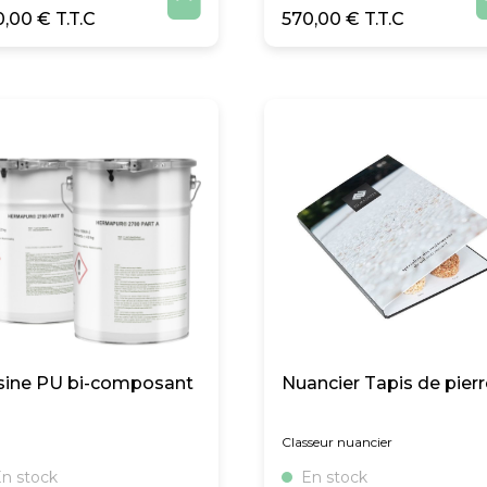

0,00
€
570,00
€
sine PU bi-composant
Nuancier Tapis de pierr
g
Classeur nuancier
n stock
En stock