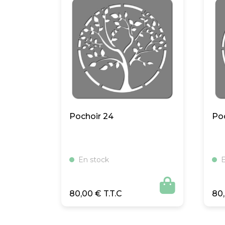
Pochoir 24
Po
En stock
E

80,00
€
80