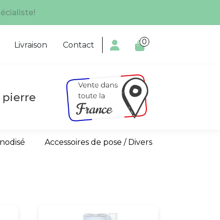
écialiste!
0

Livraison
Contact
 pierre
anodisé
Accessoires de pose / Divers