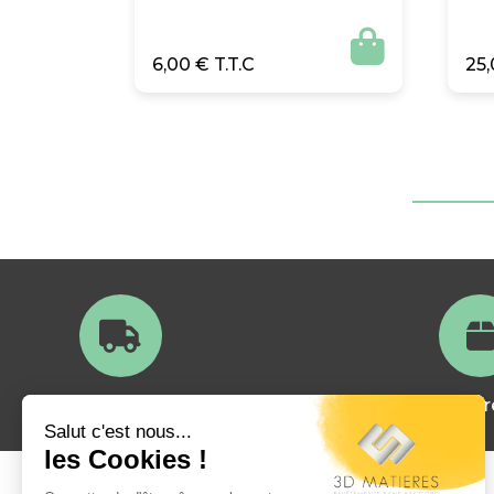

6,00
€
25
Livraison en France
Satisfait ou