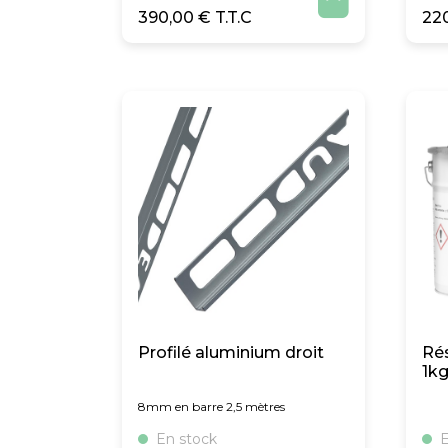

390,00
€
22
Profilé aluminium droit
Ré
1k
8mm en barre 2,5 mètres
En stock
E