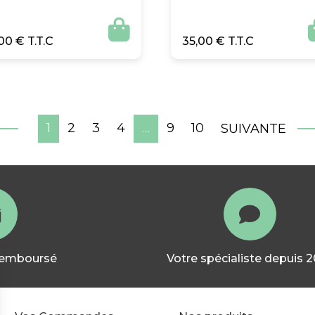

,00
€
35,00
€
1
2
3
4
…
9
10
SUIVANTE
 remboursé
Votre spécialiste depuis 