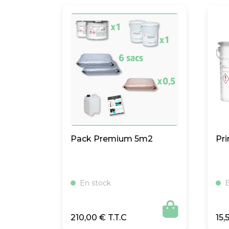
Pack Premium 5m2
Pri
En stock
E

210,00
€
15,