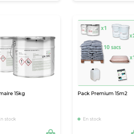
était :
est :
15,00 €.
5,00 €.
maire 15kg
Pack Premium 15m2
n stock
En stock