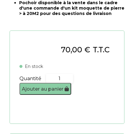
Pochoir disponible à la vente dans le cadre
d'une commande d'un kit moquette de pierre
> à 20M2 pour des questions de livraison
70,00
€
T.T.C
En stock
Quantité
quantité
de
Ajouter au panier
Pochoir
15