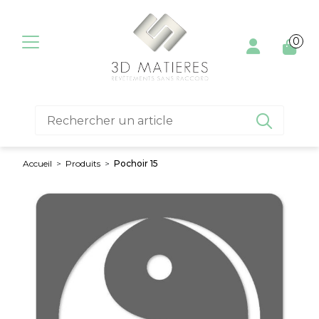
Aller au contenu
0

Accueil
>
Produits
>
Pochoir 15