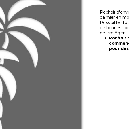
Pochoir d'env
palmier en mo
Possibilité d'ut
de bonnes con
de cire Agent
Pochoir 
commande
pour des