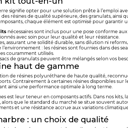
n kit tout-en-un
rre signifie opter pour une solution prête à l’emploi ave
t des résines de qualité supérieure, des granulats, ainsi 
omposants, chaque élément est optimisé pour garantir un
its
nécessaires sont inclus pour une pose conforme aux 
ionnés avec soin pour leur qualité et leur résistance.
 assurant une solidité durable, sans dilution ni reformu
l’environnement : les résines sont fournies dans des sea
ues couramment utilisés.
s sacs de granulats peuvent être mélangés selon vos beso
ésine haut de gamme
isation de résines polyuréthane de haute qualité, reconnu
ports. Contrairement à certaines résines disponibles sur l
rant ainsi une performance optimale à long terme.
ines est leur teneur en composants actifs. Dans nos kits, 
, alors que le standard du marché se situe souvent auto
ments et une résistance accrue aux variations climatique
arbre : un choix de qualité