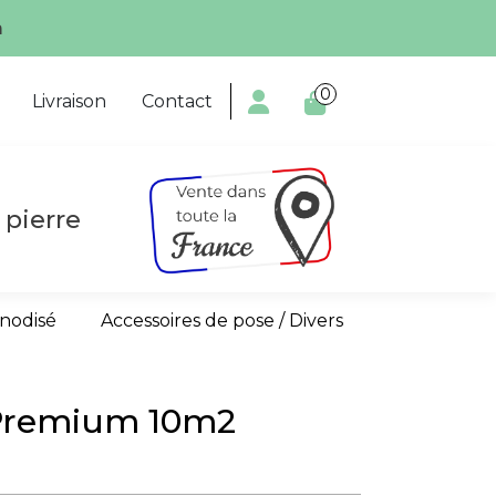
écialiste!
0

Livraison
Contact
 pierre
anodisé
Accessoires de pose / Divers
Premium 10m2