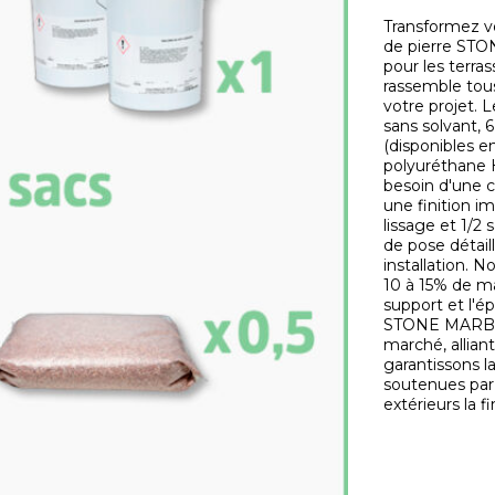
Transformez v
de pierre STO
pour les terras
rassemble tou
votre projet. 
sans solvant, 
(disponibles en
polyuréthane H
besoin d'une 
une finition im
lissage et 1/2
de pose détail
installation.
10 à 15% de ma
support et l'é
STONE MARBRE,
marché, allian
garantissons l
soutenues par 
extérieurs la fi