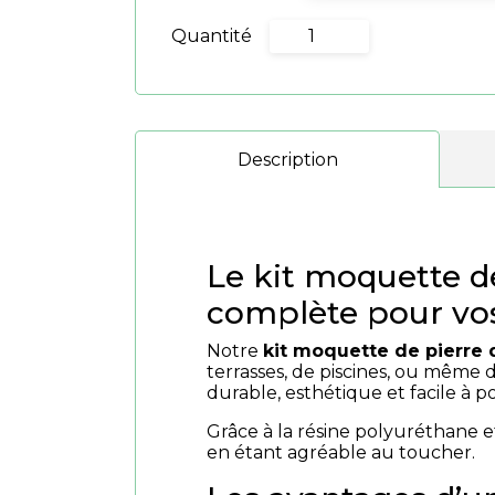
Quantité
quantité
de
Pack
Premium
10m2
Description
Le kit moquette de
complète pour vos
Notre
kit moquette de pierre 
terrasses, de piscines, ou même d
durable, esthétique et facile à p
Grâce à la résine polyuréthane e
en étant agréable au toucher.