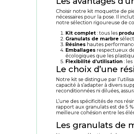
Les avantages d’u
Choisir notre kit moquette de pie
nécessaires pour la pose. Il inclu
notre sélection rigoureuse de c
Kit complet
: tous les
produ
Granulats de marbre
sélect
Résines
hautes performances,
Emballages
respectueux de 
écologiques que les plastiq
Flexibilité d’utilisation
: le
Le choix d’une r
Notre kit se distingue par l’util
capacité à s’adapter à divers sup
reconditionnées ni diluées, assu
L’une des spécificités de nos rés
rapport aux granulats est de 5 %
meilleure cohésion entre les élé
Les granulats de m