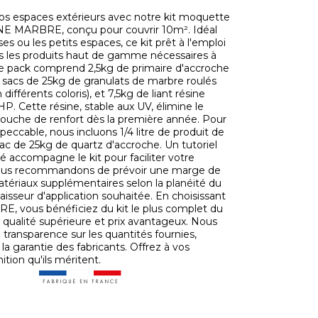
os espaces extérieurs avec notre kit moquette
NE MARBRE, conçu pour couvrir 10m². Idéal
ses ou les petits espaces, ce kit prêt à l'emploi
s les produits haut de gamme nécessaires à
Le pack comprend 2,5kg de primaire d'accroche
6 sacs de 25kg de granulats de marbre roulés
 différents coloris), et 7,5kg de liant résine
P. Cette résine, stable aux UV, élimine le
couche de renfort dès la première année. Pour
peccable, nous incluons 1/4 litre de produit de
 sac de 25kg de quartz d'accroche. Un tutoriel
lé accompagne le kit pour faciliter votre
 Nous recommandons de prévoir une marge de
tériaux supplémentaires selon la planéité du
paisseur d'application souhaitée. En choisissant
 vous bénéficiez du kit le plus complet du
t qualité supérieure et prix avantageux. Nous
a transparence sur les quantités fournies,
la garantie des fabricants. Offrez à vos
nition qu'ils méritent.