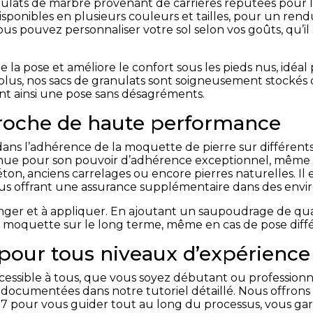
lats de marbre provenant de carrières réputées pour leu
 disponibles en plusieurs couleurs et tailles, pour un r
s pouvez personnaliser votre sol selon vos goûts, qu’il
te la pose et améliore le confort sous les pieds nus, idéa
e plus, nos sacs de granulats sont soigneusement stockés
ant ainsi une pose sans désagréments.
croche de haute performance
 dans l’adhérence de la moquette de pierre sur différent
nnue pour son pouvoir d’adhérence exceptionnel, même 
éton, anciens carrelages ou encore pierres naturelles. Il
 vous offrant une assurance supplémentaire dans des env
anger et à appliquer. En ajoutant un saupoudrage de qua
a moquette sur le long terme, même en cas de pose diff
 pour tous niveaux d’expérience
ccessible à tous, que vous soyez débutant ou profession
en documentées dans notre tutoriel détaillé. Nous offron
r 7 pour vous guider tout au long du processus, vous ga