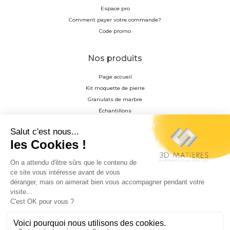
Espace pro
Comment payer votre commande?
Code promo
Nos produits
Page accueil
Kit moquette de pierre
Granulats de marbre
Échantillons
Résine
Profilés en aluminium anodisés
Accessoire de pose
Matrice de décoration
Granulat photoluminescent
Entretien du tapis de pierre
Matériel pour la pose du tapis de pierre
0