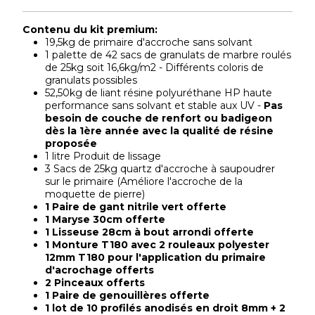
Contenu du kit premium:
19,5kg de primaire d'accroche sans solvant
1 palette de 42 sacs de granulats de marbre roulés
de 25kg soit 16,6kg/m2 - Différents coloris de
granulats possibles
52,50kg de liant résine polyuréthane HP haute
performance sans solvant et stable aux UV -
Pas
besoin de couche de renfort ou badigeon
dès la 1ère année avec la qualité de résine
proposée
1 litre Produit de lissage
3 Sacs de 25kg quartz d'accroche à saupoudrer
sur le primaire (Améliore l'accroche de la
moquette de pierre)
1 Paire de gant nitrile vert offerte
1 Maryse 30cm offerte
1 Lisseuse 28cm à bout arrondi offerte
1 Monture T180 avec 2 rouleaux polyester
12mm T180 pour l'application du primaire
d'acrochage offerts
2 Pinceaux offerts
1 Paire de genouillères offerte
1 lot de 10 profilés anodisés en droit 8mm + 2