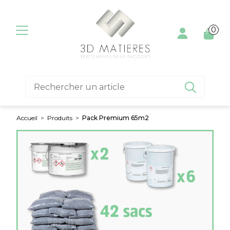
Aller au contenu
0

Accueil
>
Produits
>
Pack Premium 65m2