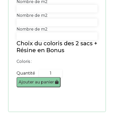
Nombre de m2
Nombre de m2
Nombre de m2
Choix du coloris des 2 sacs +
Résine en Bonus
Coloris :
Quantité
quantité
de
Ajouter au panier
Pack
Premium
65m2