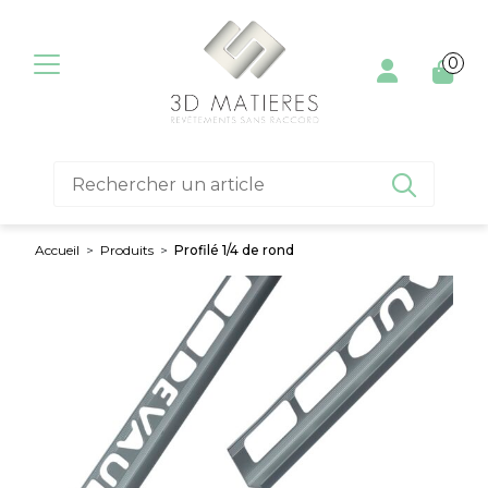
Aller au contenu
0

Accueil
>
Produits
>
Profilé 1/4 de rond