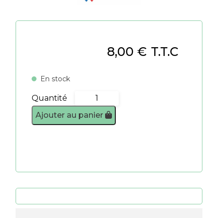
8,00
€
T.T.C
En stock
Quantité
quantité
de
Ajouter au panier
Profilé
1/4
de
rond