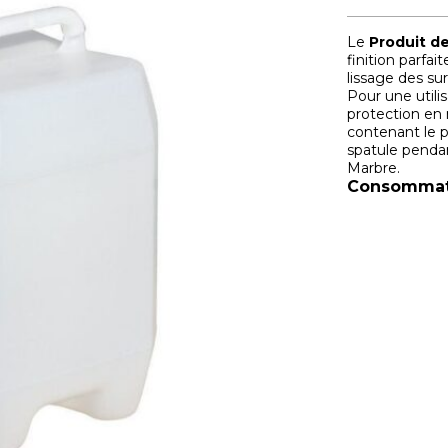
Le
Produit d
finition parfait
lissage des su
Pour une utili
protection en 
contenant le p
spatule pendan
Marbre.
Consommat