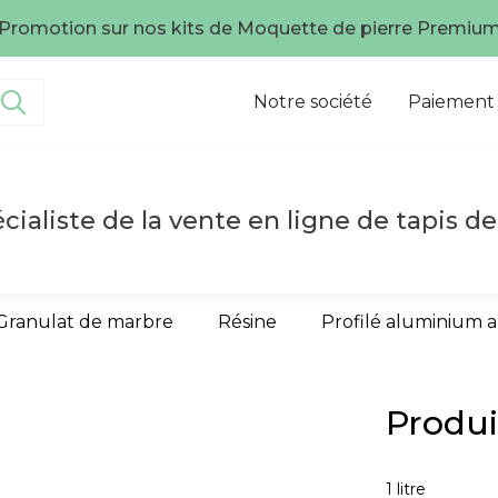
Promotion sur nos kits de Moquette de pierre Premiu
Notre société
Paiement
cialiste de la vente en ligne de tapis de
Granulat de marbre
Résine
Profilé aluminium 
Produi
1 litre