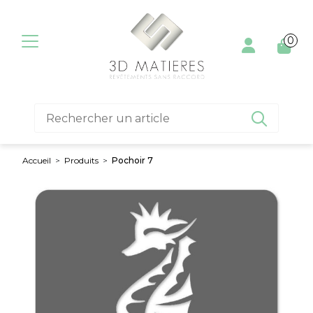
Aller au contenu
0

Accueil
>
Produits
>
Pochoir 7