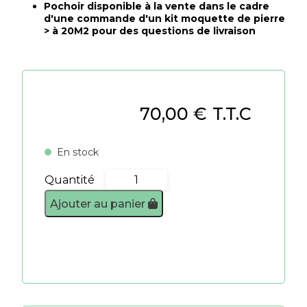
Pochoir disponible à la vente dans le cadre
d'une commande d'un kit moquette de pierre
> à 20M2 pour des questions de livraison
70,00
€
T.T.C
En stock
Quantité
quantité
de
Ajouter au panier
Pochoir
7