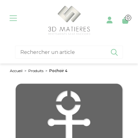
Aller au contenu
0

Accueil
>
Produits
>
Pochoir 4