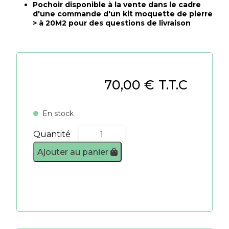
Pochoir disponible à la vente dans le cadre
d'une commande d'un kit moquette de pierre
> à 20M2 pour des questions de livraison
70,00
€
T.T.C
En stock
Quantité
quantité
de
Ajouter au panier
Pochoir
4