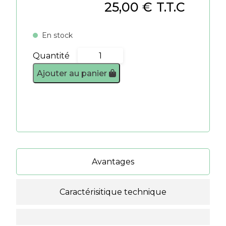
25,00
€
T.T.C
En stock
Quantité
quantité
de
Ajouter au panier
Kit
1m2
-
Vert
émeraude
Avantages
Caractérisitique technique