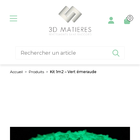
Aller au contenu
0

Accueil
>
Produits
>
Kit 1m2 – Vert émeraude