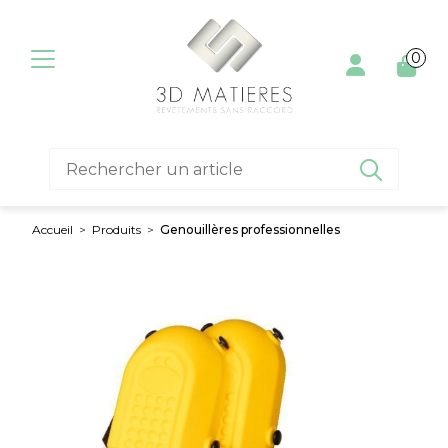
Aller au contenu
0

Accueil
>
Produits
>
Genouillères professionnelles