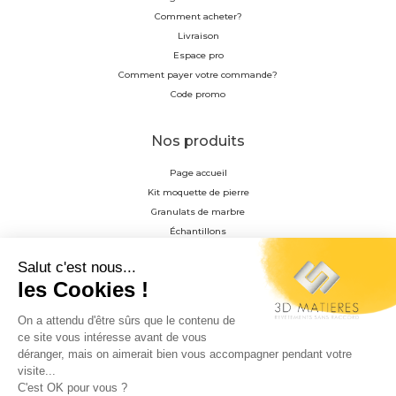
Comment acheter?
Livraison
Espace pro
Comment payer votre commande?
Code promo
Nos produits
Page accueil
Kit moquette de pierre
Granulats de marbre
Échantillons
Résine
Profilés en aluminium anodisés
Accessoire de pose
Matrice de décoration
Granulat photoluminescent
Entretien du tapis de pierre
Matériel pour la pose du tapis de pierre