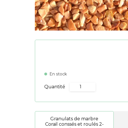
En stock
Quantité
quantité
de
Corail
Granulats de marbre
Corail conssés et roulés 2-