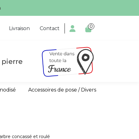
écialiste!
0

Livraison
Contact
 pierre
anodisé
Accessoires de pose / Divers
arbre concassé et roulé