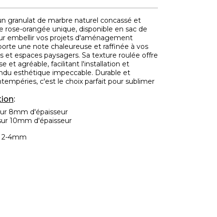
un granulat de marbre naturel concassé et
nte rose-orangée unique, disponible en sac de
our embellir vos projets d'aménagement
apporte une note chaleureuse et raffinée à vos
ses et espaces paysagers. Sa texture roulée offre
e et agréable, facilitant l'installation et
endu esthétique impeccable. Durable et
ntempéries, c'est le choix parfait pour sublimer
ion
:
sur 8mm d'épaisseur
sur 10mm d'épaisseur
e 2-4mm