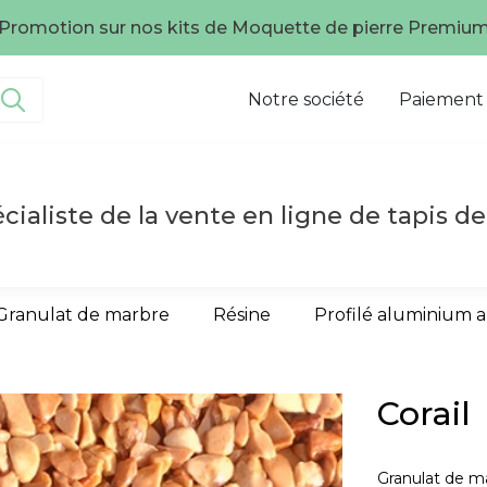
té, la qualité aux meilleurs prix, Faites confiance à un sp
Notre société
Paiement
cialiste de la vente en ligne de tapis de
Granulat de marbre
Résine
Profilé aluminium 
Corail
Granulat de m