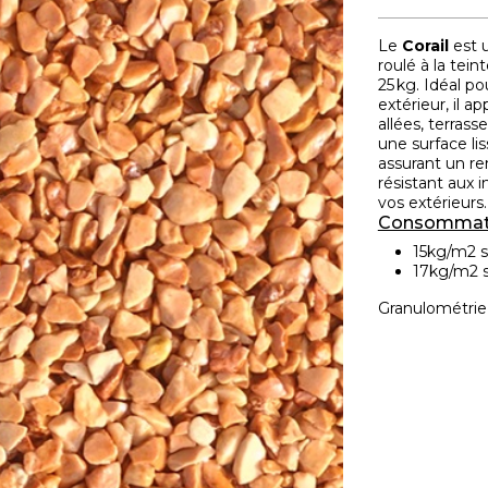
Le
Corail
est 
roulé à la tei
25 kg. Idéal p
extérieur, il 
allées, terras
une surface liss
assurant un r
résistant aux i
vos extérieurs.
Consommat
15kg/m2 
17kg/m2 
Granulométri