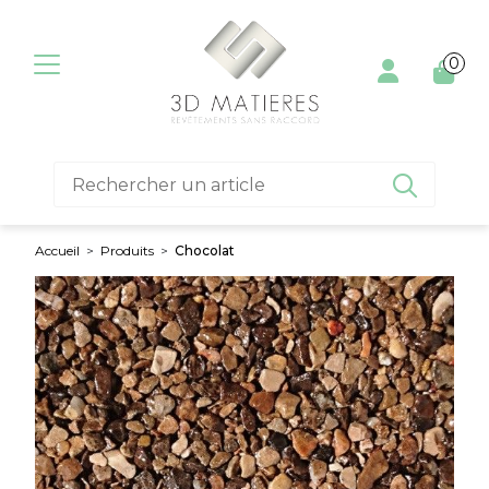
Aller au contenu
0

Accueil
>
Produits
>
Chocolat