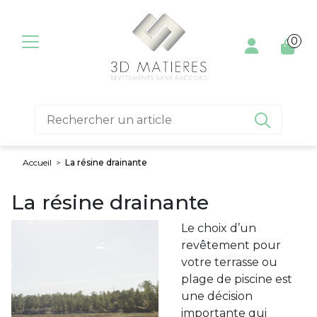
Aller au contenu
0

Accueil
>
La résine drainante
La résine drainante
Le choix d’un
revêtement pour
votre terrasse ou
plage de piscine est
une décision
importante qui