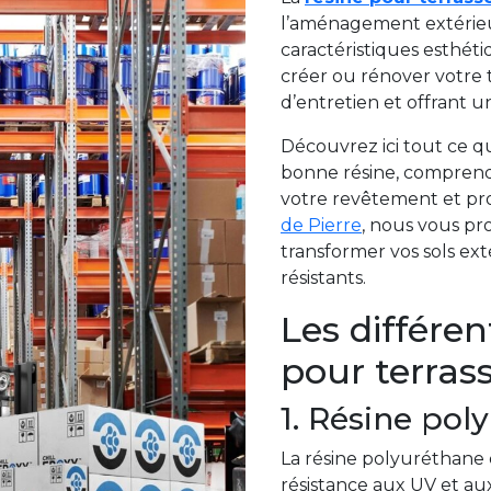
l’aménagement extérieu
caractéristiques esthét
créer ou rénover votre t
d’entretien et offrant u
Découvrez ici tout ce qu
bonne résine, comprendr
votre revêtement et pro
de Pierre
, nous vous pr
transformer vos sols ext
résistants.
Les différen
pour terras
1. Résine pol
La résine polyuréthane 
résistance aux UV et aux