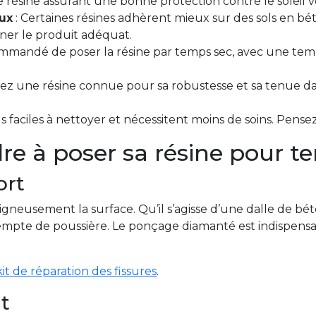
 résine assurant une bonne protection contre le soleil v
ux
: Certaines résines adhèrent mieux sur des sols en bét
ner le produit adéquat.
commandé de poser la résine par temps sec, avec une te
ssez une résine connue pour sa robustesse et sa tenue dan
us faciles à nettoyer et nécessitent moins de soins. Pen
re à poser sa résine pour te
ort
gneusement la surface. Qu’il s’agisse d’une dalle de bét
 exempte de poussière. Le ponçage diamanté est indispen
kit de réparation des fissures
.
it