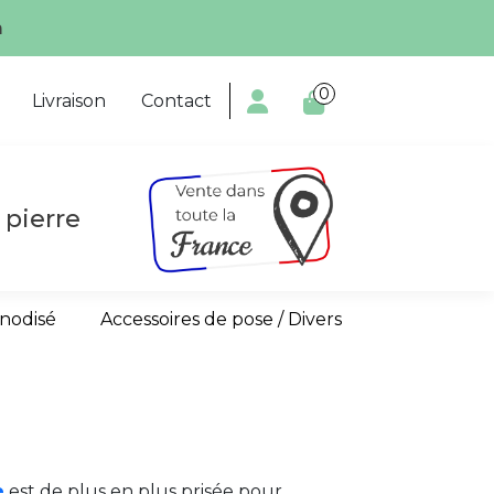
écialiste!
0

Livraison
Contact
 pierre
anodisé
Accessoires de pose / Divers
e
est de plus en plus prisée pour