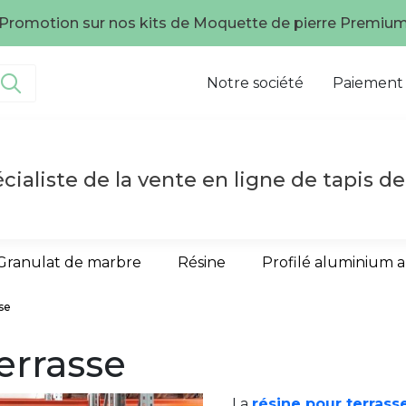
té, la qualité aux meilleurs prix, Faites confiance à un sp
Notre société
Paiement
cialiste de la vente en ligne de tapis de
Granulat de marbre
Résine
Profilé aluminium 
se
errasse
La
résine pour terrass