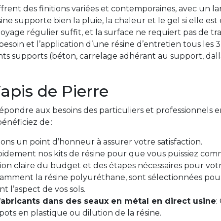
frent des finitions variées et contemporaines, avec un lar
sine supporte bien la pluie, la chaleur et le gel si elle 
oyage régulier suffit, et la surface ne requiert pas de t
besoin et l’application d’une résine d’entretien tous les 3 
ents supports (béton, carrelage adhérant au support, da
Tapis de Pierre
ondre aux besoins des particuliers et professionnels en
énéficiez de :
ons un point d’honneur à assurer votre satisfaction.
pidement nos kits de résine pour que vous puissiez comm
on claire du budget et des étapes nécessaires pour votre
otamment la résine polyuréthane, sont sélectionnées pour
 l’aspect de vos sols.
abricants dans des seaux en métal en direct usine
:
ts en plastique ou dilution de la résine.