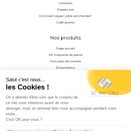
Livraison
Espace pro
Comment payer votre commande?
Code promo
Nos produits
Page accueil
Kit moquette de pierre
Granulats de marbre
Échantillons
Résine
Profilés en aluminium anodisés
Accessoire de pose
Matrice de décoration
Granulat photoluminescent
Entretien du tapis de pierre
Matériel pour la pose du tapis de pierre
0