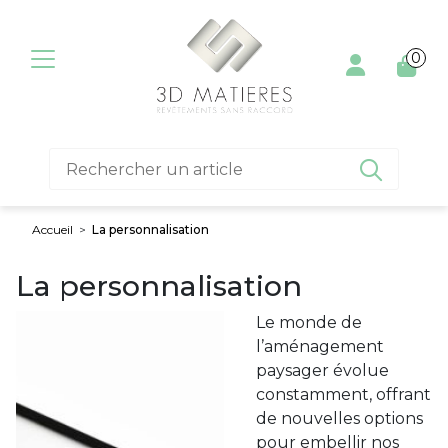
Aller au contenu
0

Accueil
>
La personnalisation
La personnalisation
Le monde de
l’aménagement
paysager évolue
constamment, offrant
de nouvelles options
pour embellir nos