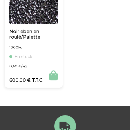
Noir eben en
roulé/Palette
1000kg
En stock
0,60
€
/kg

600,00
€