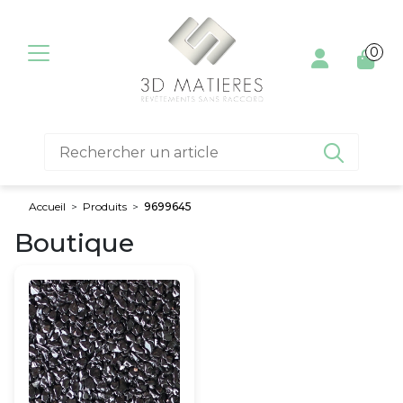
Aller au contenu
0

Accueil
>
Produits
>
9699645
Boutique