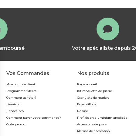
 remboursé
Votre spécialiste depuis 
Vos Commandes
Nos produits
Mon compte client
Page accueil
Programme fidélité
Kit moquette de pierre
Comment acheter?
Granulats de marbre
Livraison
Échantillons
Espace pro
Résine
Comment payer votre commande?
Profilés en aluminium anodisés
Code promo
Accessoire de pose
Matrice de décoration