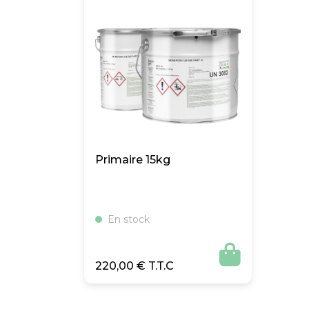
Primaire 15kg
En stock

220,00
€