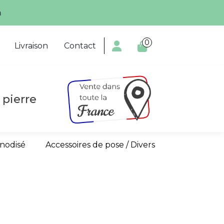
m
0

Livraison
Contact
 pierre
anodisé
Accessoires de pose / Divers