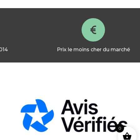
2014
Prix le moins cher du marché
0