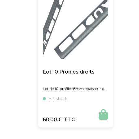
Lot 10 Profilés droits
Lot de 10 profilés 8mm épaisseur en
2,5ML
En stock

60,00
€