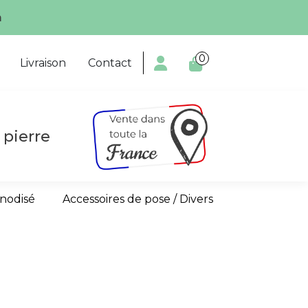
m
0

Livraison
Contact
 pierre
anodisé
Accessoires de pose / Divers