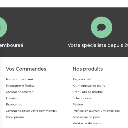
 remboursé
Votre spécialiste depuis 
Vos Commandes
Nos produits
Mon compte client
Page accueil
Programme fidélité
Kit moquette de pierre
Comment acheter?
Granulats de marbre
Livraison
Échantillons
Espace pro
Résine
Comment payer votre commande?
Profilés en aluminium anodisés
Code promo
Accessoire de pose
Matrice de décoration