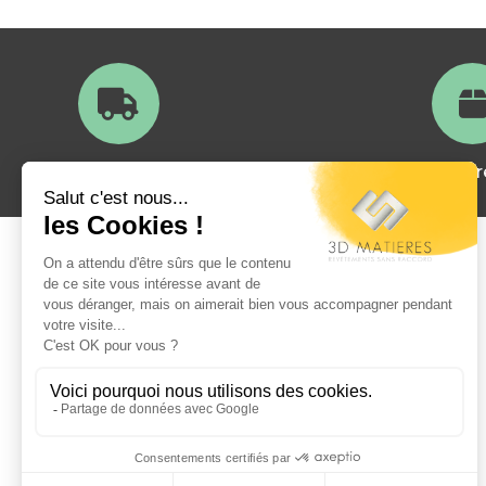
Livraison en France
Satisfait ou
A propos
Qui sommes nous?
La foire aux questions
Exemples de réalisations
Tutoriel de pose
Modes de paiement
Livraisons et retours
Mentions légales
Conditions générales de vente