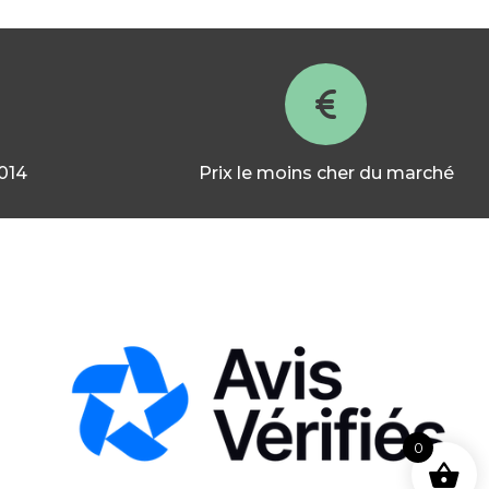
2014
Prix le moins cher du marché
0