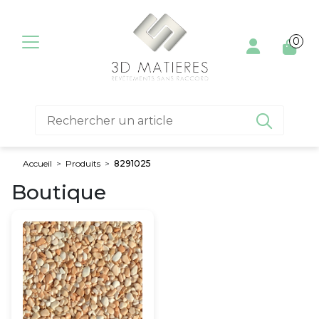
Aller au contenu
0

Accueil
>
Produits
>
8291025
Boutique