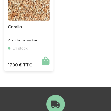
Corallo
Granulat de marbre
concassé et roulé
En stock

17,00
€