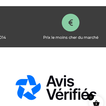
2014
Prix le moins cher du marché
0