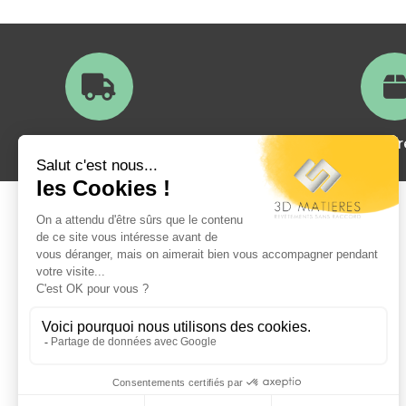
Livraison en France
Satisfait ou
A propos
Qui sommes nous?
La foire aux questions
Exemples de réalisations
Tutoriel de pose
Modes de paiement
Livraisons et retours
Mentions légales
Conditions générales de vente