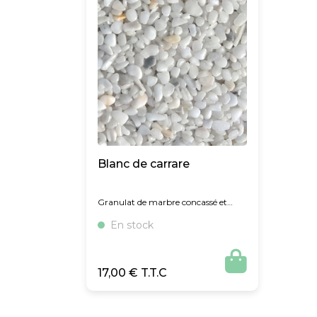
Blanc de carrare
Granulat de marbre concassé et
roulé
En stock

17,00
€