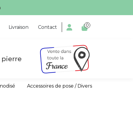
m
0

Livraison
Contact
 pierre
anodisé
Accessoires de pose / Divers