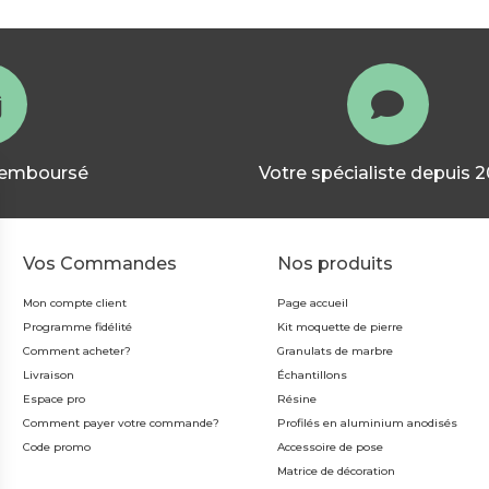
 remboursé
Votre spécialiste depuis 
Vos Commandes
Nos produits
Mon compte client
Page accueil
Programme fidélité
Kit moquette de pierre
Comment acheter?
Granulats de marbre
Livraison
Échantillons
Espace pro
Résine
Comment payer votre commande?
Profilés en aluminium anodisés
Code promo
Accessoire de pose
Matrice de décoration