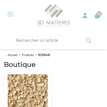
Aller au contenu
0

Accueil
>
Produits
>
8258461
Boutique