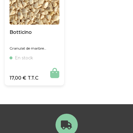
Botticino
Granulat de marbre
concassé et roulé
En stock

17,00
€