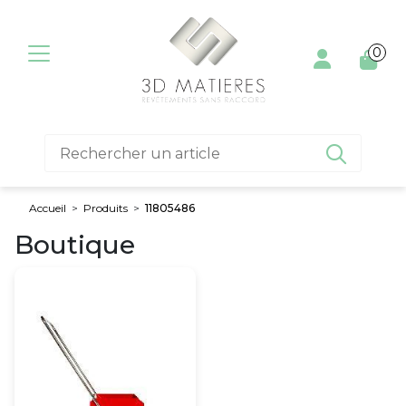
Aller au contenu
0

Accueil
>
Produits
>
11805486
Boutique