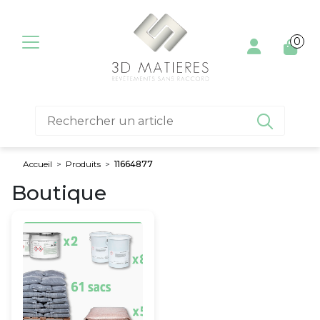
Aller au contenu
0

Accueil
>
Produits
>
11664877
Boutique