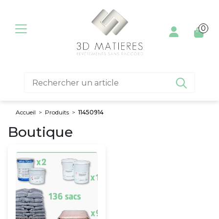
Aller au contenu
0

Accueil
>
Produits
>
11450914
Boutique