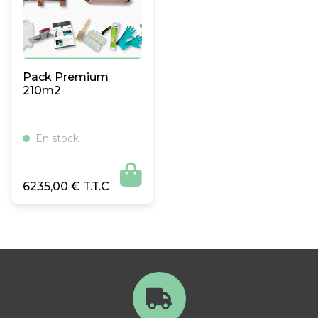
Pack Premium
210m2
En stock

6235,00
€