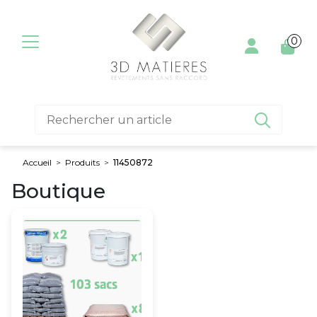
Aller au contenu
0

Accueil
>
Produits
>
11450872
Boutique