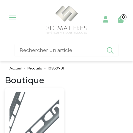
Aller au contenu
0

Accueil
>
Produits
>
10859791
Boutique