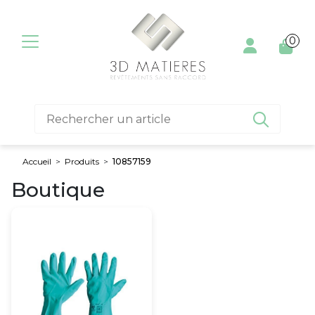
Aller au contenu
0

Accueil
>
Produits
>
10857159
Boutique