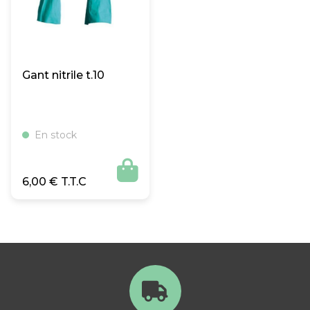
Gant nitrile t.10
En stock

6,00
€