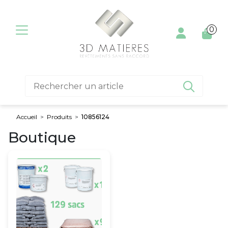
Aller au contenu
0

Accueil
>
Produits
>
10856124
Boutique