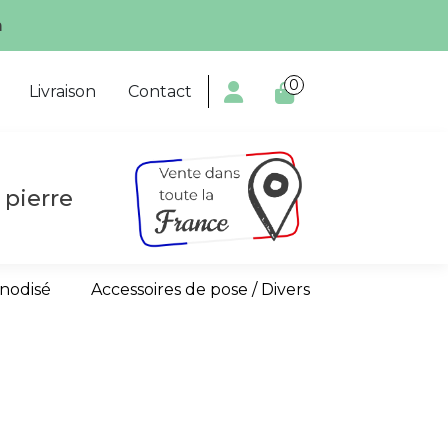
m
0

Livraison
Contact
 pierre
anodisé
Accessoires de pose / Divers