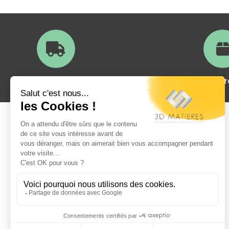
Livraison en France
Satisfait ou
A propos
Qui sommes nous?
La foire aux questions
Exemples de réalisations
Tutoriel de pose
Modes de paiement
Livraisons et retours
Mentions légales
Conditions générales de vente