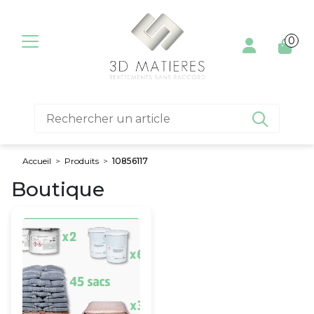
Aller au contenu
0

Accueil
>
Produits
>
10856117
Boutique