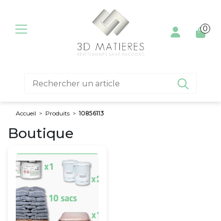
Aller au contenu
0

Accueil
>
Produits
>
10856113
Boutique