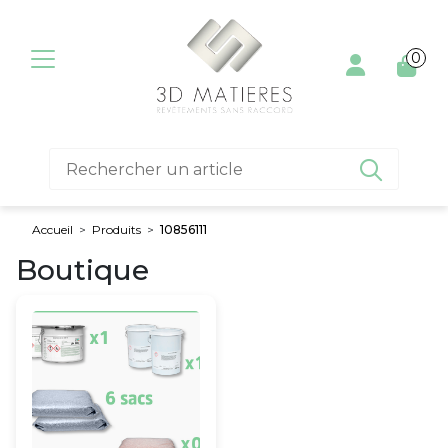
Aller au contenu
0

Accueil
>
Produits
>
10856111
Boutique